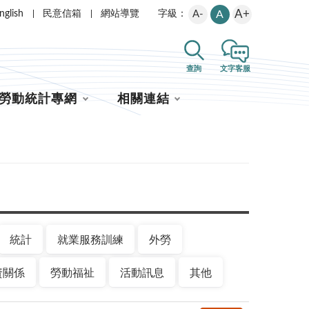
A+
nglish
民意信箱
網站導覽
A-
A
字級：
查詢
文字客服
勞動統計專網
相關連結
統計
就業服務訓練
外勞
資關係
勞動福祉
活動訊息
其他