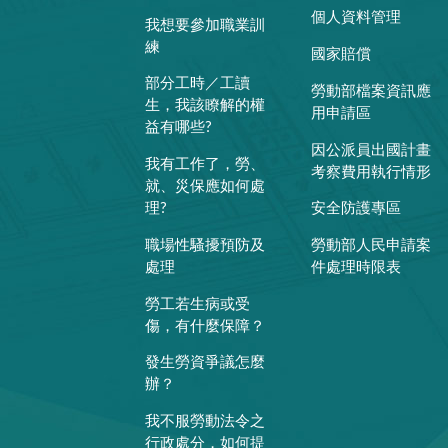
個人資料管理
我想要參加職業訓
練
國家賠償
部分工時／工讀
勞動部檔案資訊應
生，我該瞭解的權
用申請區
益有哪些?
因公派員出國計畫
我有工作了，勞、
考察費用執行情形
就、災保應如何處
理?
安全防護專區
職場性騷擾預防及
勞動部人民申請案
處理
件處理時限表
勞工若生病或受
傷，有什麼保障？
發生勞資爭議怎麼
辦？
我不服勞動法令之
行政處分，如何提