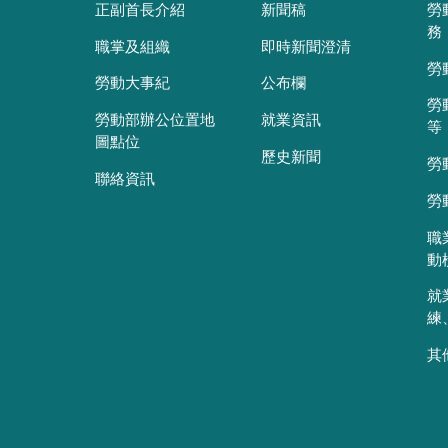
正副首長介紹
新聞稿
勞
務
職掌及組織
即時新聞澄清
勞
勞動大事紀
公布欄
勞
勞動部辦公位置地
就業資訊
等
圖點位
歷史新聞
勞
聯絡資訊
勞
職
動
就
練
其