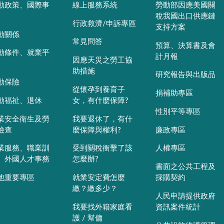
動政策、國際事
線上服務系統
勞動部因應美國關
稅我國出口供應鏈
行政救濟/申訴專區
支持方案
動關係
常見問答
預算、決算書及會
動條件、就業平
計月報
因應天災之勞工協
助措施
研究報告與出版品
動保險
從懷孕到養育子
捐補助專區
動福祉、退休
女，有什麼保障?
性別平等專區
業安全衛生及勞
我要退休了，有什
檢查
麼保障與權利?
廉政專區
業服務、職業訓
受到關稅衝擊了該
人權專區
、外國人才事務
怎麼辦?
書面之公共工程及
他重要專區
就業安定費怎麼
採購契約
繳？繳多少？
人民申請提供政府
我要找外籍家庭看
資訊案件統計
護 / 幫傭