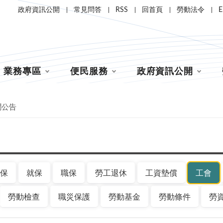
政府資訊公開
常見問答
RSS
回首頁
勞動法令
E
業務專區
便民服務
政府資訊公開
聞公告
保
就保
職保
勞工退休
工資墊償
工會
勞動檢查
職災保護
勞動基金
勞動條件
勞