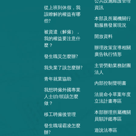
公共設施維護管理
從上班到休假，我
資訊
該瞭解的權益有哪
本部及所屬機關行
些?
動服務發展現況
被資遣（解僱），
開放資料
我的權益要注意什
麼？
辦理政策宣導相關
廣告執行情形
發生職災怎麼辦?
主管勞動業務財團
我失業了該怎麼辦?
法人
青年就業協助
內部控制聲明書
我想聘僱外國專業
法規命令草案年度
人士(白領)該怎麼
立法計畫專區
做？
本部辦理所屬機關
移工聘僱後管理
員額評鑑專區
發生職場霸凌怎麼
遊說法專區
辦?