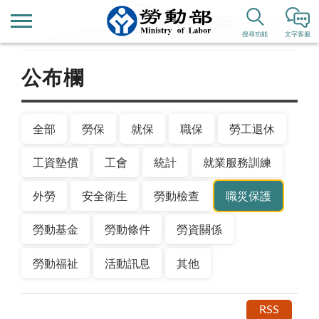
首頁
新聞公告
搜尋功能
文字客服
公布欄
全部
勞保
就保
職保
勞工退休
工資墊償
工會
統計
就業服務訓練
外勞
安全衛生
勞動檢查
職災保護
勞動基金
勞動條件
勞資關係
勞動福祉
活動訊息
其他
RSS