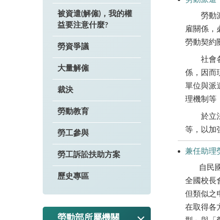
被資遣(解僱)，我的權
勞動派遣
益要注意什麼?
雇關係，
勞動契約
勞資爭議
社會各界
大量解僱
係，因而
單位與派
裁決
理機制等
勞動教育
於立法完
等，以加
勞工參與
兼任助理
勞工訴訟扶助方案
自民
歷史專區
全國校長
但類似之
在取得各
勞動部所屬機關