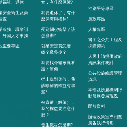
動福祉、退休
女，有什麼保障?
性別平等專區
業安全衛生及勞
我要退休了，有什
檢查
麼保障與權利?
廉政專區
業服務、職業訓
受到關稅衝擊了該
人權專區
、外國人才事務
怎麼辦?
書面之公共工程及
他重要專區
就業安定費怎麼
採購契約
繳？繳多少？
人民申請提供政府
我要找外籍家庭看
資訊案件統計
護 / 幫傭
公共設施維護管理
從上班到休假，我
資訊
該瞭解的權益有哪
本部及所屬機關行
些?
動服務發展現況
被資遣（解僱），
開放資料
我的權益要注意什
麼？
辦理政策宣導相關
廣告執行情形
發生職災怎麼辦?