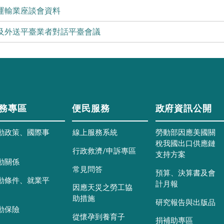
運輸業座談會資料
及外送平臺業者對話平臺會議
務專區
便民服務
政府資訊公開
動政策、國際事
線上服務系統
勞動部因應美國關
稅我國出口供應鏈
行政救濟/申訴專區
支持方案
動關係
常見問答
預算、決算書及會
動條件、就業平
計月報
因應天災之勞工協
助措施
研究報告與出版品
動保險
從懷孕到養育子
捐補助專區