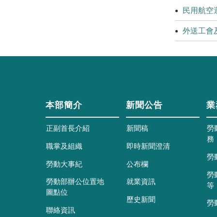
民用航空
外送工會
本部簡介
新聞公告
業
正副首長介紹
新聞稿
勞
務
職掌及組織
即時新聞澄清
勞
勞動大事紀
公布欄
勞
勞動部辦公位置地
就業資訊
等
圖點位
歷史新聞
勞
聯絡資訊