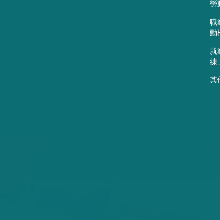
勞
職
動
就
練
其