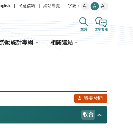
A+
nglish
民意信箱
網站導覽
A-
A
字級：
查詢
文字客服
勞動統計專網
相關連結
我要發問
收合