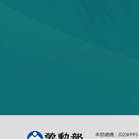
本部總機：(02)8995-
:::