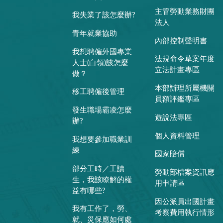
主管勞動業務財團
我失業了該怎麼辦?
法人
青年就業協助
內部控制聲明書
我想聘僱外國專業
法規命令草案年度
人士(白領)該怎麼
立法計畫專區
做？
本部辦理所屬機關
移工聘僱後管理
員額評鑑專區
發生職場霸凌怎麼
遊說法專區
辦?
個人資料管理
我想要參加職業訓
練
國家賠償
部分工時／工讀
勞動部檔案資訊應
生，我該瞭解的權
用申請區
益有哪些?
因公派員出國計畫
我有工作了，勞、
考察費用執行情形
就、災保應如何處