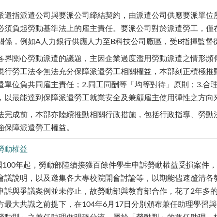
指派遣公司與要派公司締結契約，由派遣公司供應要派單位所
必須負起勞動基準法上的雇主責任。要派公司對於派遣勞工，僅
關係，例如A人力銀行供應人力至B科技公司廠區，受B指揮監督
關心勞動派遣的議題，主因企業過度濫用勞動派遣之情形頻傳
現行勞工法令無法充分保障派遣勞工相關權益，本部刻正積極推動
遣單位負共同雇主責任；2.同工同酬等「均等對待」原則；3.合
，以最能達到保障派遣勞工就業安全及兼顧雇主使用彈性之方向
成前，本部亦陸續推動相關行政措施，包括行政指導、勞動法
強保障派遣勞工權益。
勞動權益
國
100
年起，勞動部陸續接獲百餘件學生申訴勞動權益受損案件，
會議說明，以及邀集各大專校院開會討論等，以期能儘速釐清各
申訴與爭議案例並未停止，故勞動部與教育部合作，花了
2
年多
方最大共識之前提下，在
104
年
6
月
17
日分別頒布兼任助理學習與