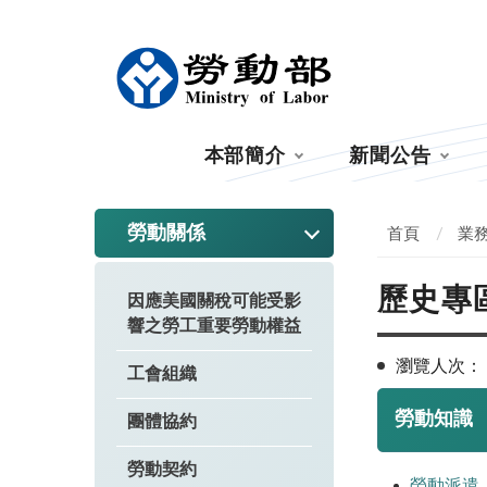
:::
本部簡介
新聞公告
:::
勞動關係
首頁
業
歷史專
因應美國關稅可能受影
響之勞工重要勞動權益
瀏覽人次：
工會組織
勞動知識
團體協約
勞動契約
勞動派遣