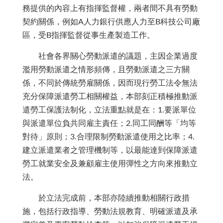
務提供的內容上有指揮監督權，兩者間不具有勞動
契約關係，例如A人力銀行供應人力至B科技公司廠
區，受B指揮監督從事生產製造工作。
社會各界關心勞動派遣的議題，主因企業過度
濫用勞動派遣之情形頻傳，且勞動派遣之三方關
係，不同於傳統勞雇關係，因而現行勞工法令無法
充分保障派遣勞工相關權益，本部刻正積極推動派
遣勞工保護法制化，立法重點就是在：1.要派單位
與派遣單位負共同雇主責任；2.同工同酬等「均等
對待」原則；3.合理限制勞動派遣使用之比率；4.
建立派遣業者之管理機制等，以最能達到保障派遣
勞工就業安全及兼顧雇主使用彈性之方向來推動立
法。
於立法完成前，本部亦陸續推動相關行政措
施，包括行政指導、勞動法規教育、明確派遣及承