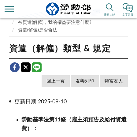
首頁
業務專區
勞動關係
搜尋功能
文字客服
被資遣(解僱)，我的權益要注意什麼?
資遣(解僱)是否合法
資遣（解僱）類型 & 規定
回上一頁
友善列印
轉寄友人
更新日期:2025-09-10
勞動基準法第11條（雇主須預告及給付資遣
費）：