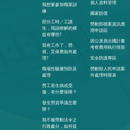
個人資料管理
我想要參加職業訓
練
國家賠償
部分工時／工讀
勞動部檔案資訊應
生，我該瞭解的權
用申請區
益有哪些?
因公派員出國計畫
我有工作了，勞、
考察費用執行情形
就、災保應如何處
理?
安全防護專區
職場性騷擾預防及
勞動部人民申請案
處理
件處理時限表
勞工若生病或受
傷，有什麼保障？
發生勞資爭議怎麼
辦？
我不服勞動法令之
行政處分，如何提