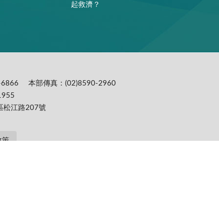
起救濟？
6866
本部傳真：(02)8590-2960
955
區松江路207號
政策
提供更為穩定的瀏覽品質與使用體驗，建議更新瀏覽器至以下版本：IE10(含)以