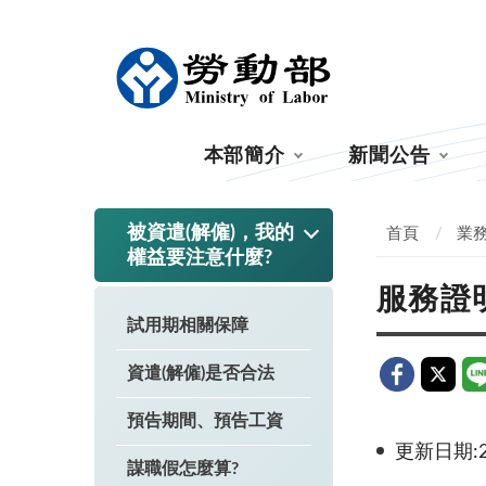
:::
本部簡介
新聞公告
:::
被資遣(解僱)，我的
首頁
業
權益要注意什麼?
服務證
試用期相關保障
資遣(解僱)是否合法
預告期間、預告工資
更新日期:20
謀職假怎麼算?