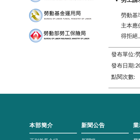
勞工請
勞動基
主本應
得拒絕
發布單位:
發布日期:202
點閱次數:
本部簡介
新聞公告
業