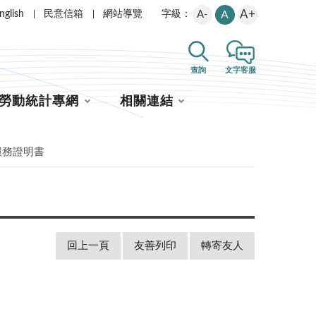
A+
nglish
民意信箱
網站導覽
A-
A
字級：
查詢
文字客服
勞動統計專網
相關連結
服務證明書
回上一頁
友善列印
轉寄友人