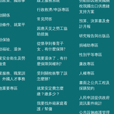
動政策、國際事
線上服務系統
勞動部因應美國關
稅我國出口供應鏈
行政救濟/申訴專區
支持方案
動關係
常見問答
預算、決算書及會
動條件、就業平
計月報
因應天災之勞工協
助措施
研究報告與出版品
動保險
從懷孕到養育子
捐補助專區
動福祉、退休
女，有什麼保障?
性別平等專區
業安全衛生及勞
我要退休了，有什
檢查
麼保障與權利?
廉政專區
業服務、職業訓
受到關稅衝擊了該
人權專區
、外國人才事務
怎麼辦?
書面之公共工程及
他重要專區
就業安定費怎麼
採購契約
繳？繳多少？
人民申請提供政府
我要找外籍家庭看
資訊案件統計
護 / 幫傭
公共設施維護管理