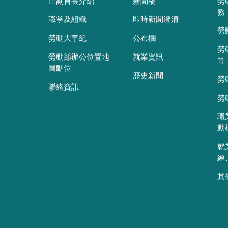
正副首長介紹
新聞稿
勞
務
職掌及組織
即時新聞澄清
勞
勞動大事紀
公布欄
勞
勞動部辦公位置地
就業資訊
等
圖點位
歷史新聞
勞
聯絡資訊
勞
職
動
就
練
其