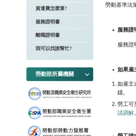
勞動基準法
資遣費怎麼算?
服務證明書
服務證
離職證明書
服務證
我可以找誰幫忙?
如果雇
勞動部所屬機關
如雇主
鍰。
勞工可
請調解