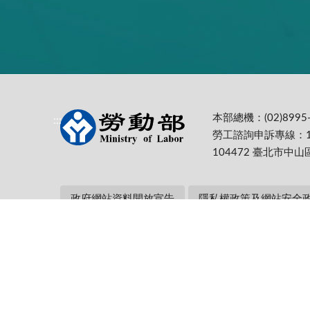
本部總機：(02)8995-
:::
勞工諮詢申訴專線：1
104472 臺北市中山
政府網站資料開放宣告
隱私權政策及網站安全
本部網址：https://www.mol.gov.tw/ 為
Firefox 最佳解析度1024*768
更新日期:
115-08-07
累計瀏覽人次: