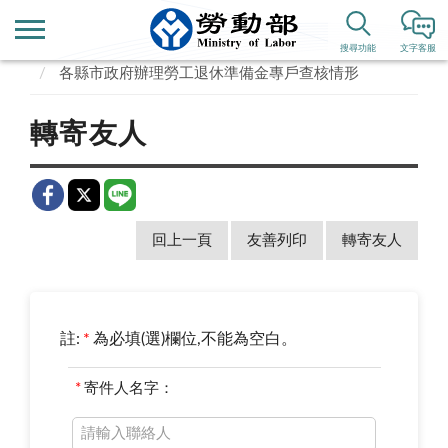
首頁
業務專區
勞動福祉、退休
勞退舊制
搜尋功能
文字客服
各縣市政府辦理勞工退休準備金專戶查核情形
轉寄友人
回上一頁
友善列印
轉寄友人
註:
*
為必填(選)欄位,不能為空白。
*
寄件人名字：