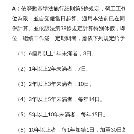
A
：
依勞動基準法施行細則第
5
條規定，勞工工作年
位為限，並自受僱當日起算。適用本法前已在同一
併計算。並依該法第
38
條規定計算特別休假，即勞
位，繼續工作滿一定期間者，應依下列規定給予特
（
1
）
6
個月以上
1
年未滿者，
3
日。
（
2
）
1
年以上
2
年未滿者，
7
日。
（
3
）
2
年以上
3
年未滿者，
10
日。
（
4
）
3
年以上
5
年未滿者，每年
14
日。
（
5
）
5
年以上
10
年未滿者，每年
15
日。
（
6
）
10
年以上者，每
1
年加給
1
日，加至
30
日為止