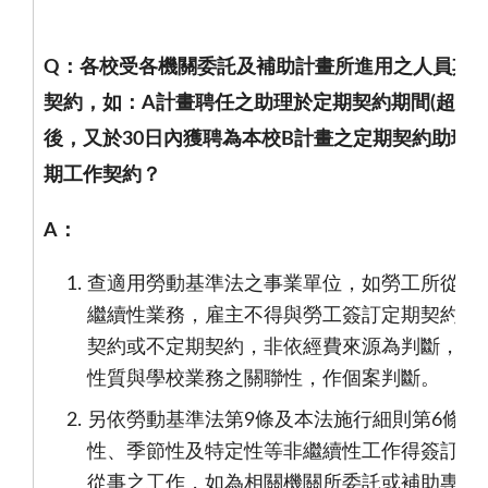
Q
：各校受各機關委託及補助計畫所進用之人員其
契約，如：
A
計畫聘任之助理於定期契約期間
(
超過
9
後，又於
30
日內獲聘為本校
B
計畫之定期契約助理
期工作契約？
A
：
查適用勞動基準法之事業單位，如勞工所從事
繼續性業務，雇主不得與勞工簽訂定期契約。
契約或不定期契約，非依經費來源為判斷，而
性質與學校業務之關聯性，作個案判斷。
另依勞動基準法第
9
條及本法施行細則第
6
條規
性、季節性及特定性等非繼續性工作得簽訂定
從事之工作，如為相關機關所委託或補助專案