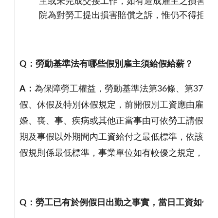
主或未完成交接工作，如有造成雇主之損害，
院為對勞工提出損害賠償之訴，惟仍不得拒付
Q
：
勞動基準法有哪些假別雇主須給假給薪？
A
：
為保障勞工權益，勞動基準法第
36
條、第
37
條
假、休假及特別休假規定，前開假別工資應由雇主照
婚、喪、事、疾病或其他正當事由可依勞工請假規
期及事假以外期間內工資給付之最低標準，依該規
假規則係最低標準，事業單位如有較優之規定，自
Q
：
勞工已有於例假日出勤之事實，當日工資如何