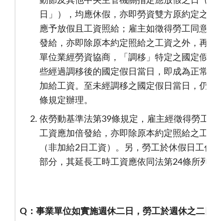
動節及其他中央主管機關指定應放假之日（即
日」），均應休假，亦即勞資雙方原約定之工
應予放假且工資照給；雇主如徵得勞工同意於
發給，亦即除原本約定照給之工資之外，再加
單位業經勞資協商，「調移」特定之國定假日
些經過調移後的國定假日當日，即成為正常工
加給工資。至未經調移之國定假日當日，仍應
條規定辦理。
依勞動基準法第
39
條規定，雇主經徵得勞工同
工資應加倍發給，亦即除原本約定照給之工資
（非加給
2
日工資）。另，勞工於休假日工作
部分，其延長工時工資應依同法第
24
條所列標
Q
：事業單位如實施週休二日，勞工於週休之二日