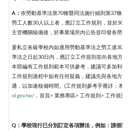
A
：
依勞動基準法第
70
條暨同法施行細則第
37
條、
勞工人數
30
人以上者，應訂立工作規則，並於
30
日
主管機關核備後，於事業場所內公告並印發各勞工
爰私立各級學校內如適用勞動基準法之勞工達
30
人
準法之日起
30
日內，應訂立工作規則並向各地方勞
本部編有工作規則範本可供參考，建議可多加利用
工作規則過程中如有任何疑義，建議先與各地方勞
通，以加速核備時間。
(
工作規則參考手冊詳：本部
ol.gov.tw/
，首頁
>
業務專區
>
工作規則
>
工作規則參
Q
：學校現行已分別訂定各項辦法，例如：請假辦