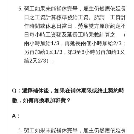
勞工如果未能補休完畢，雇主仍然應依延長工
日之工資計算標準發給工資。所謂「工資計算
作時間或休息日當日，勞雇雙方原所約定不低
日每小時工資額及延長工時乘數計算之。（平
兩小時加給
1/3
，再延長兩個小時加給
2/3
；休
另再加給
1
又
1/3
，第
3
至
8
小時另再加給
1
又
2/3
給
2
又
2/3
）。
Q
：
選擇補休後，如果在補休期限或終止契約時，
數，如何再換取加班費？
A
：
勞工如果未能補休完畢，雇主仍然應依延長工