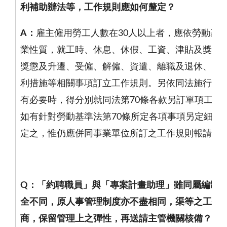
利補助辦法等，工作規則應如何釐定？
A
：
雇主僱用勞工人數在
30
人以上者，應依勞動基
業性質，就工時、休息、休假、工資、津貼及獎金
獎懲及升遷、受僱、解僱、資遣、離職及退休、災
利措施等相關事項訂立工作規則。另依同法施行細
有必要時，得分別就同法第
70
條各款另訂單項工作
如有針對勞動基準法第
70
條所定各項事項另定細則
定之，惟仍應併同事業單位所訂之工作規則報請主
Q
：「約聘職員」與「專案計畫助理」雖同屬編制
全不同，原人事管理制度亦不盡相同，渠等之工作
商，保留管理上之彈性，再送請主管機關核備？