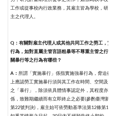
工作或從事校內行政業務，其雇主皆為學校，研究
主之代理人。
Q
：有關對雇主代理人或其他共同工作之勞工，實
行為，如對直屬主管言語粗暴等不尊重主管之行為
關暴行等之行為有哪些？
A
：
所謂「實施暴行」係指實施強暴行為，脅迫行
上應認勞工實施暴行須與其工作在時間、空間及內
之「暴行」，除須依具體情事認定外，其程度亦應
係，致難期繼續而有立即終止之必要
(
參酌臺灣新北
第
22
號判決
)
，雇主始可依勞動基準法第
12
條第
1
項