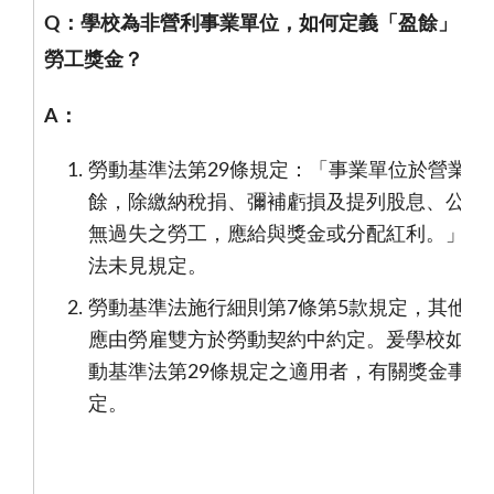
Q
：學校為非營利事業單位，如何定義「盈餘」？
勞工獎金？
A
：
勞動基準法第
29
條規定：「事業單位於營業年
餘，除繳納稅捐、彌補虧損及提列股息、公積
無過失之勞工，應給與獎金或分配紅利。」所
法未見規定。
勞動基準法施行細則第
7
條第
5
款規定，其他津
應由勞雇雙方於勞動契約中約定。爰學校如非
動基準法第
29
條規定之適用者，有關獎金事項
定。