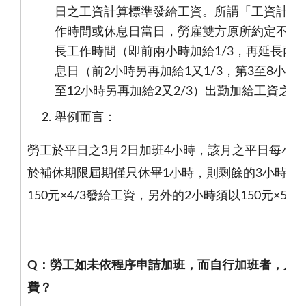
日之工資計算標準發給工資。所謂「工資計算
作時間或休息日當日，勞雇雙方原所約定不低
長工作時間（即前兩小時加給
1/3
，再延長兩
息日（前
2
小時另再加給
1
又
1/3
，第
3
至
8
小時
至
12
小時另再加給
2
又
2/3
）出勤加給工資之標
舉例而言：
勞工於平日之
3
月
2
日加班
4
小時，該月之平日每小時
於補休期限屆期僅只休畢
1
小時，則剩餘的
3
小時中
150
元×
4/3
發給工資，另外的
2
小時須以
150
元×
5/3
Q
：勞工如未依程序申請加班，而自行加班者，雇
費？