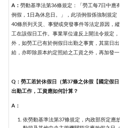
A
：
勞動基準法第
36
條規定：「勞工每
7
日中應有
2
例假，
1
日為休息日。」，此項例假係強制規定，事
40
條所列天災、事變或突發事件等法定原因，縱使
工在該假日工作。事業單位違反上開法令規定，除
外，如勞工已有於例假日出勤之事實，其當日出勤
給，亦即除原本約定照給之工資之外，再加發一日
Q
：勞工若於休假日（第
37
條之休假【國定假日】
出勤工作，工資應如何計算？
A
：
依勞動基準法第
37
條規定，內政部所定應放假