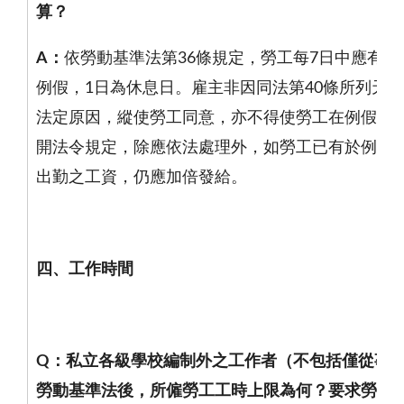
算？
A
：
依勞動基準法第
36
條規定，勞工每
7
日中應有
2
例假，
1
日為休息日。雇主非因同法第
40
條所列天災
法定原因，縱使勞工同意，亦不得使勞工在例假日
開法令規定，除應依法處理外，如勞工已有於例假
出勤之工資，仍應加倍發給。
四、工作時間
Q
：私立各級學校編制外之工作者（不包括僅從事
勞動基準法後，所僱勞工工時上限為何？要求勞工