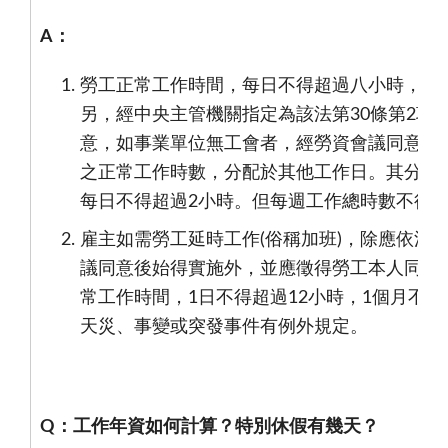
A
：
勞工正常工作時間，每日不得超過八小時，每
另，經中央主管機關指定為該法第
30
條第
2
項
意，如事業單位無工會者，經勞資會議同意後
之正常工作時數，分配於其他工作日。其分配
每日不得超過
2
小時。但每週工作總時數不得
雇主如需勞工延時工作
(
俗稱加班
)
，除應依法
議同意後始得實施外，並應徵得勞工本人同意
常工作時間，
1
日不得超過
12
小時，
1
個月不得
天災、事變或突發事件有例外規定。
Q
：
工作年資如何計算？特別休假有幾天？