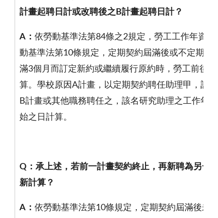
計畫起聘日計或改聘後之
B
計畫起聘日計？
A
：
依勞動基準法第
84
條之
2
規定，勞工工作年資自
動基準法第
10
條規定，定期契約屆滿後或不定期契
滿
3
個月而訂定新約或繼續履行原約時，勞工前後工
算。學校原因
A
計畫，以定期契約聘任助理甲，計畫
B
計畫或其他職務聘任之，該名研究助理之工作年資
始之日計算。
Q
：承上述，若前一計畫契約終止，再新聘為另一
新計算？
A
：
依勞動基準法第
10
條規定，定期契約屆滿後未