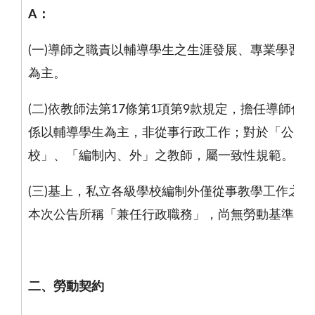
A
：
(一
)
導師之職責以輔導學生之生涯發展、專業學習、
為主。
(二
)
依教師法第
17
條第
1
項第
9
款規定，擔任導師係
係以輔導學生為主，非從事行政工作；對於「公、
校」、「編制內、外」之教師，屬一致性規範。
(三
)
基上，私立各級學校編制外僅從事教學工作之教
本次公告所稱「兼任行政職務」，尚無勞動基準法
二、勞動契約