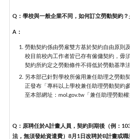
Q
：學校與一般企業不同，如何訂立勞動契約？是
A
：
勞動契約係由勞雇雙方基於契約自由原則及誠
校目前校內工作者皆已存有僱傭契約，毋須重
契約所約定之勞動條件不得低於勞動基準法所
另本部已針對學校所僱用兼任助理之勞動契約
正發布「專科以上學校兼任助理勞動契約參考
至本部網址：
mol.gov.tw
「兼任助理勞動權益
Q
：原聘任於
A
計畫人員，契約到期後（例：
103
年
法，無須發給資遣費）
8
月
1
日改聘於
B
計畫或職務