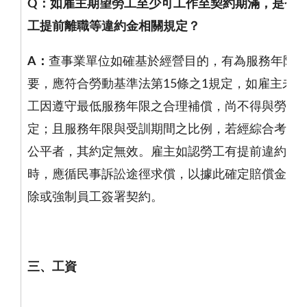
Q
：如雇主期望勞工至少可工作至契約期滿，是否
工提前離職等違約金相關規定？
A
：
查事業單位如確基於經營目的，有為服務年限
要，應符合勞動基準法第
15
條之
1
規定，如雇主未提
工因遵守最低服務年限之合理補償，尚不得與勞工
定；且服務年限與受訓期間之比例，若經綜合考量
公平者，其約定無效。雇主如認勞工有提前違約行
時，應循民事訴訟途徑求償，以據此確定賠償金額
除或強制員工簽署契約。
三、工資