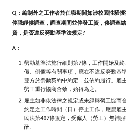
Q
：編制外之工作者於任職期間如涉校園性騷擾案
停職靜候調查，調查期間並停發工資，俟調查結果
資，是否違反勞動基準法規定
?
A
：
勞動基準法施行細則第
7
條，工作開始及終止
假、例假等有關事項，應在不違反勞動基準法
雙方於勞動契約中約定，並依約履行。雇主如
勞工重行協商合致，始得為之。
雇主如非依法律之規定或未經與勞工協商合致
約定之工作時間（日）停止工作，應屬雇主受
民法第
487
條規定，受僱人（勞工）無補服勞
酬。