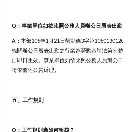
Q
：事業單位如欲比照公務人員辦公日曆表出勤，
A
：
本部
105
年
1
月
21
日勞動條
3
字第
1050130120
號
機關辦公日曆表出勤之行業為勞動基準法第
30
條之
1
自即日生效。事業單位如欲比照公務人員辦公日曆
得依前述公告辦理。
五、工作規則
Q
：工作規則應如何報核？