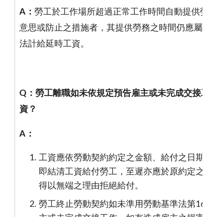
A
：
勞工於工作場所超過正常工作時間自動提供勞
意思或防止之措施者，其提供勞務之時間仍應屬工
法計給延時工資。
Q
：勞工離職如未依規定預告雇主或未完成交接工
資？
A
：
工資應依勞動契約約定之金額、給付之日期定
即結清工資給付勞工，至遲亦應於原約定之工
得以無端之理由拒絕給付。
勞工終止勞動契約如未準用勞動基準法第
16
條