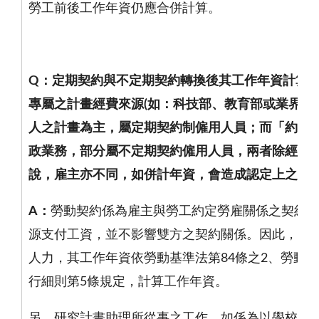
勞工前後工作年資仍應合併計算。
Q
：定期契約與不定期契約轉換後其工作年資計算
專屬之計畫經費來源
(
如：科技部、教育部或業界
)
，
人之計畫為主，屬定期契約制僱用人員；而「約聘
政業務，部分屬不定期契約僱用人員，兩者除經費
說，雇主亦不同，如併計年資，會造成認定上之疑
A
：
勞動契約係為雇主與勞工約定勞雇關係之契約
源支付工資，並不影響雙方之契約關係。因此，如
人力，其工作年資依勞動基準法第
84
條之
2
、勞動基
行細則第
5
條規定，計算工作年資。
另，研究計畫助理所從事之工作，如係為以學校為