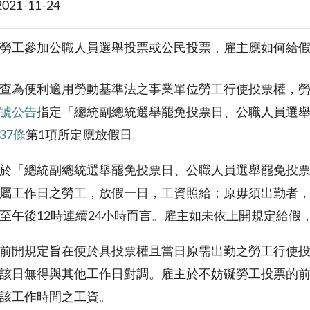
21-11-24
勞工參加公職人員選舉投票或公民投票，雇主應如何給
查為便利適用勞動基準法之事業單位勞工行使投票權，
號公告
指定「總統副總統選舉罷免投票日、公職人員選
37條
第1項所定應放假日。
於「總統副總統選舉罷免投票日、公職人員選舉罷免投
屬工作日之勞工，放假一日，工資照給；原毋須出勤者
至午後12時連續24小時而言。雇主如未依上開規定給假
前開規定旨在便於具投票權且當日原需出勤之勞工行使
該日無得與其他工作日對調。雇主於不妨礙勞工投票的
該工作時間之工資。