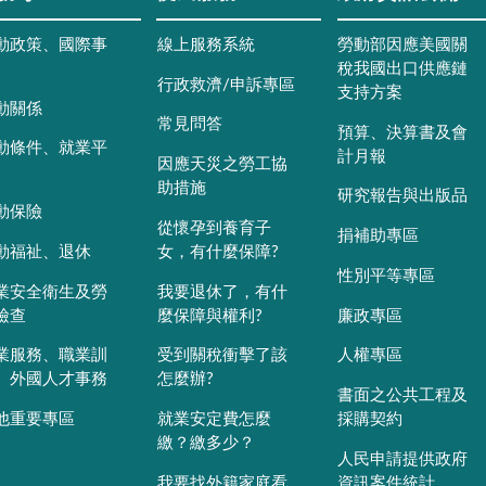
動政策、國際事
線上服務系統
勞動部因應美國關
稅我國出口供應鏈
行政救濟/申訴專區
支持方案
動關係
常見問答
預算、決算書及會
動條件、就業平
計月報
因應天災之勞工協
助措施
研究報告與出版品
動保險
從懷孕到養育子
捐補助專區
動福祉、退休
女，有什麼保障?
性別平等專區
業安全衛生及勞
我要退休了，有什
檢查
麼保障與權利?
廉政專區
業服務、職業訓
受到關稅衝擊了該
人權專區
、外國人才事務
怎麼辦?
書面之公共工程及
他重要專區
就業安定費怎麼
採購契約
繳？繳多少？
人民申請提供政府
我要找外籍家庭看
資訊案件統計