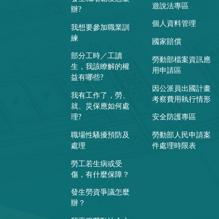
遊說法專區
辦?
個人資料管理
我想要參加職業訓
練
國家賠償
部分工時／工讀
勞動部檔案資訊應
生，我該瞭解的權
用申請區
益有哪些?
因公派員出國計畫
我有工作了，勞、
考察費用執行情形
就、災保應如何處
理?
安全防護專區
職場性騷擾預防及
勞動部人民申請案
處理
件處理時限表
勞工若生病或受
傷，有什麼保障？
發生勞資爭議怎麼
辦？