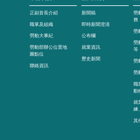
正副首長介紹
新聞稿
勞
務
職掌及組織
即時新聞澄清
勞
勞動大事紀
公布欄
勞
勞動部辦公位置地
就業資訊
等
圖點位
歷史新聞
勞
聯絡資訊
勞
職
動
就
練
其