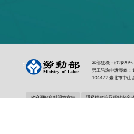
本部總機：(02)8995-
:::
勞工諮詢申訴專線：1
104472 臺北市中山
政府網站資料開放宣告
隱私權政策及網站安全
本部網址：https://www.mol.gov.tw/ 為
Firefox 最佳解析度1024*768
更新日期:
115-08-07
累計瀏覽人次: