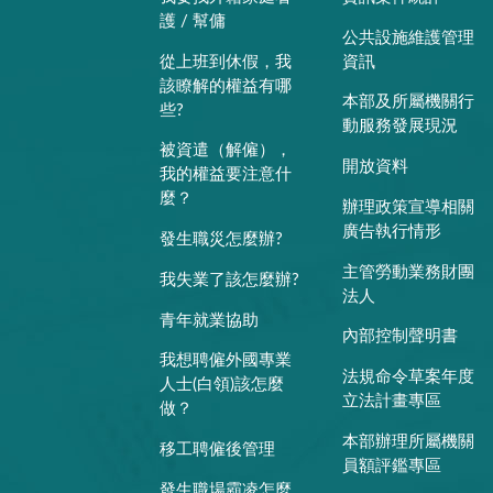
護 / 幫傭
公共設施維護管理
從上班到休假，我
資訊
該瞭解的權益有哪
本部及所屬機關行
些?
動服務發展現況
被資遣（解僱），
開放資料
我的權益要注意什
麼？
辦理政策宣導相關
廣告執行情形
發生職災怎麼辦?
主管勞動業務財團
我失業了該怎麼辦?
法人
青年就業協助
內部控制聲明書
我想聘僱外國專業
法規命令草案年度
人士(白領)該怎麼
立法計畫專區
做？
本部辦理所屬機關
移工聘僱後管理
員額評鑑專區
發生職場霸凌怎麼