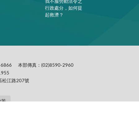
我不服勞動法令之
行政處分，如何提
起救濟？
6866
本部傳真：(02)8590-2960
955
區松江路207號
政策
提供更為穩定的瀏覽品質與使用體驗，建議更新瀏覽器至以下版本：IE10(含)以