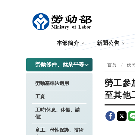
:::
本部簡介
新聞公告
:::
勞動條件、就業平等
首頁
便
勞工參
勞動基準法適用
至其他
工資
工時(休息、休假、請
假)
童工、母性保護、技術