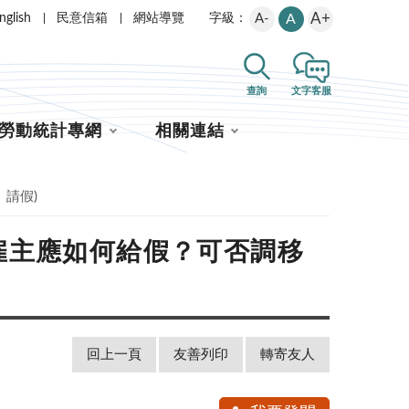
A+
nglish
民意信箱
網站導覽
A-
A
字級：
查詢
文字客服
勞動統計專網
相關連結
、請假)
雇主應如何給假？可否調移
回上一頁
友善列印
轉寄友人