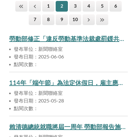
1
2
3
4
5
6
7
8
9
10
勞動部修正「違反勞動基準法裁處罰鍰共通性原則」第4點規定，增列「經衛生福利部辦理醫院評鑑評定為『醫學中心』及『區域醫院』之醫院」為加重處罰對象，自114年8月1日起生效。
發布單位：新聞聯絡室
發布日期：2025-06-06
點閱次數：
114年「端午節」為法定休假日，雇主應依法給假並給薪。
發布單位：新聞聯絡室
發布日期：2025-05-28
點閱次數：
賴清德總統就職將屆一周年 勞動部報告施政成果 為「尊嚴勞動，友善職場」持續努力