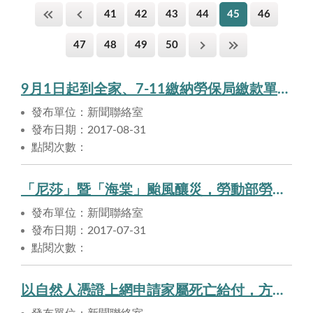
41
42
43
44
45
46
47
48
49
50
9月1日起到全家、7-11繳納勞保局繳款單，不用帶現金喔！
發布單位：新聞聯絡室
發布日期：2017-08-31
點閱次數：
「尼莎」暨「海棠」颱風釀災，勞動部勞工保險局將主動辦理災區受災被保險人保費免繳，並放寬受理核發傷病給付。
發布單位：新聞聯絡室
發布日期：2017-07-31
點閱次數：
以自然人憑證上網申請家屬死亡給付，方便又快速。