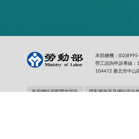
本部總機：(02)8995-
:::
勞工諮詢申訴專線：1
104472 臺北市中山
政府網站資料開放宣告
隱私權政策及網站安全
本部網址：https://www.mol.gov.tw/ 為
Firefox 最佳解析度1024*768
更新日期:
115-08-07
累計瀏覽人次: