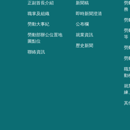
正副首長介紹
新聞稿
勞
務
職掌及組織
即時新聞澄清
勞
勞動大事紀
公布欄
勞
勞動部辦公位置地
就業資訊
等
圖點位
歷史新聞
勞
聯絡資訊
勞
職
動
就
練
其