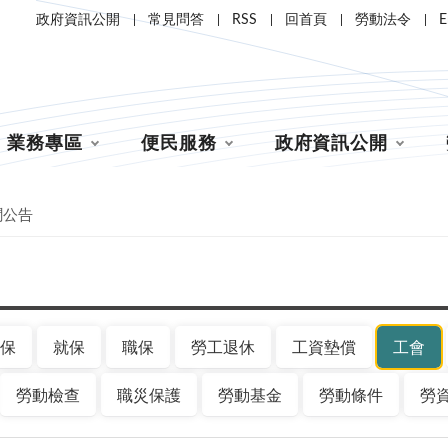
政府資訊公開
常見問答
RSS
回首頁
勞動法令
E
業務專區
便民服務
政府資訊公開
聞公告
保
就保
職保
勞工退休
工資墊償
工會
勞動檢查
職災保護
勞動基金
勞動條件
勞