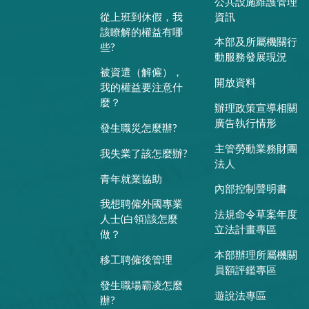
公共設施維護管理
從上班到休假，我
資訊
該瞭解的權益有哪
本部及所屬機關行
些?
動服務發展現況
被資遣（解僱），
開放資料
我的權益要注意什
麼？
辦理政策宣導相關
廣告執行情形
發生職災怎麼辦?
主管勞動業務財團
我失業了該怎麼辦?
法人
青年就業協助
內部控制聲明書
我想聘僱外國專業
法規命令草案年度
人士(白領)該怎麼
立法計畫專區
做？
本部辦理所屬機關
移工聘僱後管理
員額評鑑專區
發生職場霸凌怎麼
遊說法專區
辦?