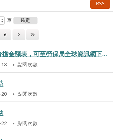
RSS
筆
6
職業工會、漁會適用之114年勞工保險、勞工職業災害保險費分擔金額表，可至勞保局全球資訊網下載囉!
-18
點閱次數：
益
-20
點閱次數：
益
-22
點閱次數：