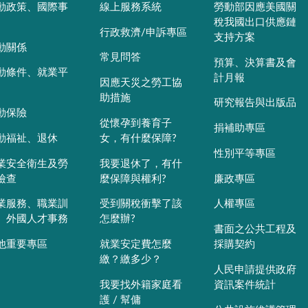
動政策、國際事
線上服務系統
勞動部因應美國關
稅我國出口供應鏈
行政救濟/申訴專區
支持方案
動關係
常見問答
預算、決算書及會
動條件、就業平
計月報
因應天災之勞工協
助措施
研究報告與出版品
動保險
從懷孕到養育子
捐補助專區
動福祉、退休
女，有什麼保障?
性別平等專區
業安全衛生及勞
我要退休了，有什
檢查
麼保障與權利?
廉政專區
業服務、職業訓
受到關稅衝擊了該
人權專區
、外國人才事務
怎麼辦?
書面之公共工程及
他重要專區
就業安定費怎麼
採購契約
繳？繳多少？
人民申請提供政府
我要找外籍家庭看
資訊案件統計
護 / 幫傭