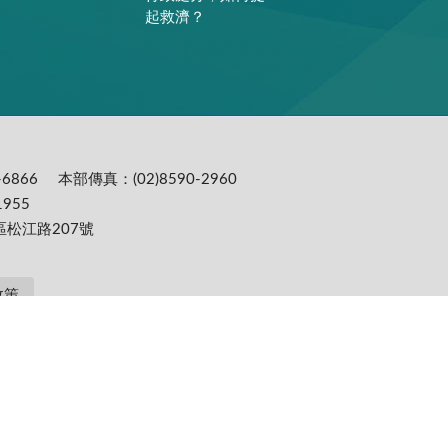
起救濟？
6866
本部傳真：(02)8590-2960
955
區松江路207號
政策
提供更為穩定的瀏覽品質與使用體驗，建議更新瀏覽器至以下版本：IE10(含)以