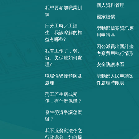
個人資料管理
我想要參加職業訓
練
國家賠償
部分工時／工讀
勞動部檔案資訊應
生，我該瞭解的權
用申請區
益有哪些?
因公派員出國計畫
我有工作了，勞、
考察費用執行情形
就、災保應如何處
理?
安全防護專區
職場性騷擾預防及
勞動部人民申請案
處理
件處理時限表
勞工若生病或受
傷，有什麼保障？
發生勞資爭議怎麼
辦？
我不服勞動法令之
行政處分，如何提