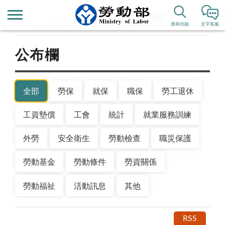
首頁
新聞公告
搜尋功能
文字客服
公布欄
全部
勞保
就保
職保
勞工退休
工資墊償
工會
統計
就業服務訓練
外勞
安全衛生
勞動檢查
職災保護
勞動基金
勞動條件
勞資關係
勞動福祉
活動訊息
其他
RSS