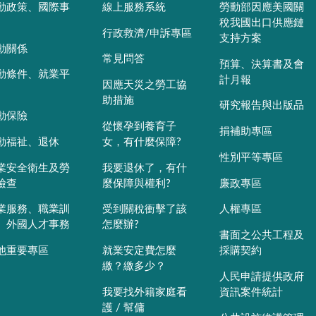
動政策、國際事
線上服務系統
勞動部因應美國關
稅我國出口供應鏈
行政救濟/申訴專區
支持方案
動關係
常見問答
預算、決算書及會
動條件、就業平
計月報
因應天災之勞工協
助措施
研究報告與出版品
動保險
從懷孕到養育子
捐補助專區
動福祉、退休
女，有什麼保障?
性別平等專區
業安全衛生及勞
我要退休了，有什
檢查
麼保障與權利?
廉政專區
業服務、職業訓
受到關稅衝擊了該
人權專區
、外國人才事務
怎麼辦?
書面之公共工程及
他重要專區
就業安定費怎麼
採購契約
繳？繳多少？
人民申請提供政府
我要找外籍家庭看
資訊案件統計
護 / 幫傭