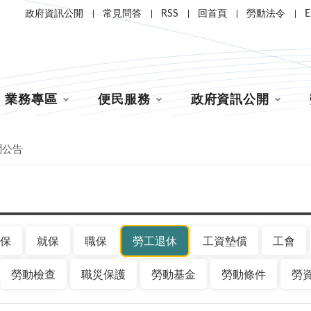
政府資訊公開
常見問答
RSS
回首頁
勞動法令
E
業務專區
便民服務
政府資訊公開
聞公告
保
就保
職保
勞工退休
工資墊償
工會
勞動檢查
職災保護
勞動基金
勞動條件
勞