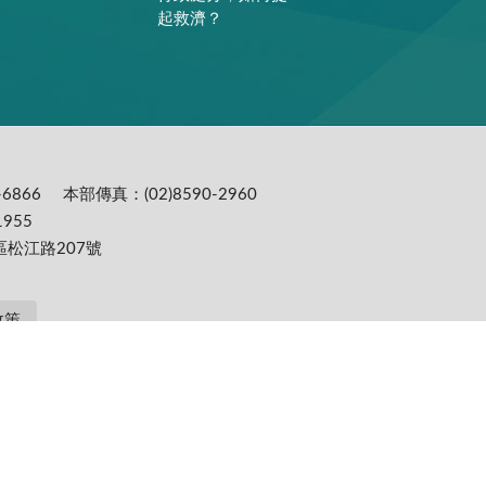
起救濟？
6866
本部傳真：(02)8590-2960
955
區松江路207號
政策
提供更為穩定的瀏覽品質與使用體驗，建議更新瀏覽器至以下版本：IE10(含)以