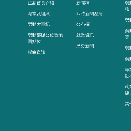
正副首長介紹
新聞稿
勞
務
職掌及組織
即時新聞澄清
勞
勞動大事紀
公布欄
勞
勞動部辦公位置地
就業資訊
等
圖點位
歷史新聞
勞
聯絡資訊
勞
職
動
就
練
其