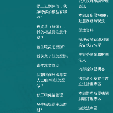
公共設施維護管理
從上班到休假，我
資訊
該瞭解的權益有哪
本部及所屬機關行
些?
動服務發展現況
被資遣（解僱），
開放資料
我的權益要注意什
麼？
辦理政策宣導相關
廣告執行情形
發生職災怎麼辦?
主管勞動業務財團
我失業了該怎麼辦?
法人
青年就業協助
內部控制聲明書
我想聘僱外國專業
法規命令草案年度
人士(白領)該怎麼
立法計畫專區
做？
本部辦理所屬機關
移工聘僱後管理
員額評鑑專區
發生職場霸凌怎麼
遊說法專區
辦?