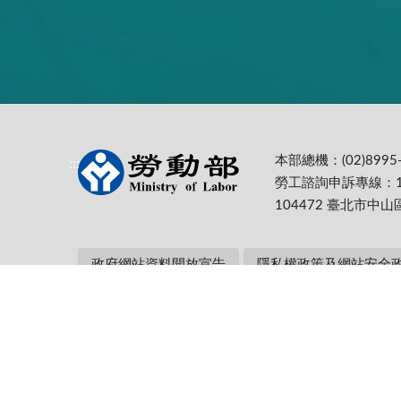
本部總機：(02)8995-
:::
勞工諮詢申訴專線：1
104472 臺北市中山
政府網站資料開放宣告
隱私權政策及網站安全
本部網址：https://www.mol.gov.tw/ 為
Firefox 最佳解析度1024*768
更新日期:
115-08-07
累計瀏覽人次: