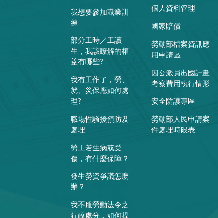
個人資料管理
我想要參加職業訓
練
國家賠償
部分工時／工讀
勞動部檔案資訊應
生，我該瞭解的權
用申請區
益有哪些?
因公派員出國計畫
我有工作了，勞、
考察費用執行情形
就、災保應如何處
理?
安全防護專區
職場性騷擾預防及
勞動部人民申請案
處理
件處理時限表
勞工若生病或受
傷，有什麼保障？
發生勞資爭議怎麼
辦？
我不服勞動法令之
行政處分，如何提