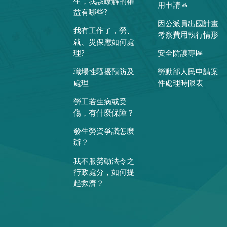
生，我該瞭解的權
用申請區
益有哪些?
因公派員出國計畫
我有工作了，勞、
考察費用執行情形
就、災保應如何處
理?
安全防護專區
職場性騷擾預防及
勞動部人民申請案
處理
件處理時限表
勞工若生病或受
傷，有什麼保障？
發生勞資爭議怎麼
辦？
我不服勞動法令之
行政處分，如何提
起救濟？