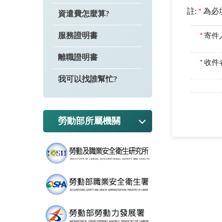
註:
*
為必
資遣費怎麼算?
服務證明書
*
寄件
離職證明書
*
收件者
我可以找誰幫忙?
勞動部所屬機關