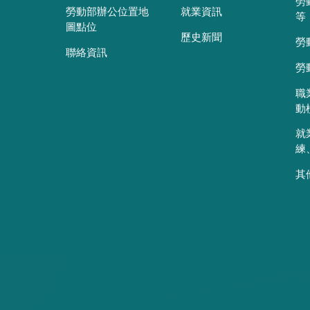
勞
勞動部辦公位置地
就業資訊
等
圖點位
歷史新聞
勞
聯絡資訊
勞
職
動
就
練
其