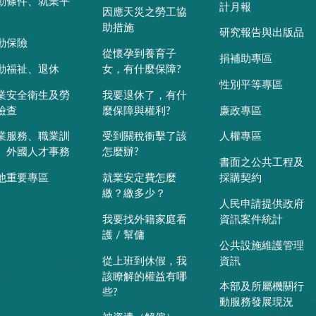
動條件、就業平
計月報
因應天災之勞工協
助措施
研究報告與出版品
動保險
從懷孕到養育子
捐補助專區
動福祉、退休
女，有什麼保障?
性別平等專區
業安全衛生及勞
我要退休了，有什
檢查
麼保障與權利?
廉政專區
業服務、職業訓
受到關稅衝擊了該
人權專區
、外國人才事務
怎麼辦?
書面之公共工程及
他重要專區
就業安定費怎麼
採購契約
繳？繳多少？
人民申請提供政府
我要找外籍家庭看
資訊案件統計
護 / 幫傭
公共設施維護管理
從上班到休假，我
資訊
該瞭解的權益有哪
本部及所屬機關行
些?
動服務發展現況