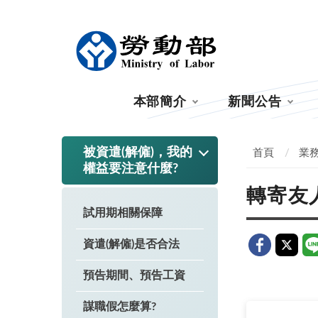
:::
本部簡介
新聞公告
:::
被資遣(解僱)，我的
首頁
業
權益要注意什麼?
轉寄友
試用期相關保障
資遣(解僱)是否合法
預告期間、預告工資
謀職假怎麼算?