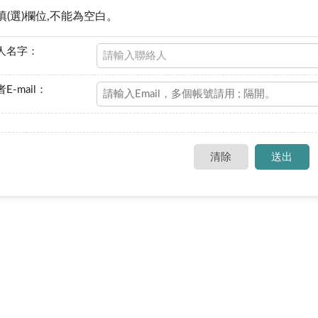
填(選)欄位,不能為空白。
人名字：
E-mail：