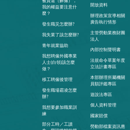
被資遣（解僱），
開放資料
我的權益要注意什
麼？
辦理政策宣導相關
廣告執行情形
發生職災怎麼辦?
主管勞動業務財團
我失業了該怎麼辦?
法人
青年就業協助
內部控制聲明書
我想聘僱外國專業
法規命令草案年度
人士(白領)該怎麼
立法計畫專區
做？
本部辦理所屬機關
移工聘僱後管理
員額評鑑專區
發生職場霸凌怎麼
遊說法專區
辦?
個人資料管理
我想要參加職業訓
練
國家賠償
部分工時／工讀
勞動部檔案資訊應