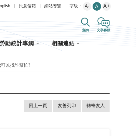
A+
nglish
民意信箱
網站導覽
A-
A
字級：
查詢
文字客服
勞動統計專網
相關連結
我可以找誰幫忙?
回上一頁
友善列印
轉寄友人