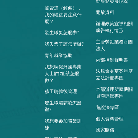
動服務發展現況
被資遣（解僱），
開放資料
我的權益要注意什
麼？
辦理政策宣導相關
廣告執行情形
發生職災怎麼辦?
主管勞動業務財團
我失業了該怎麼辦?
法人
青年就業協助
內部控制聲明書
我想聘僱外國專業
法規命令草案年度
人士(白領)該怎麼
立法計畫專區
做？
本部辦理所屬機關
移工聘僱後管理
員額評鑑專區
發生職場霸凌怎麼
遊說法專區
辦?
個人資料管理
我想要參加職業訓
練
國家賠償