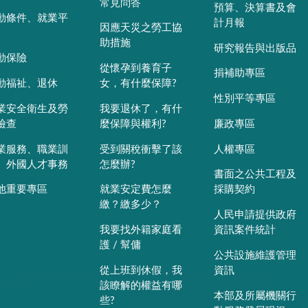
常見問答
預算、決算書及會
動條件、就業平
計月報
因應天災之勞工協
助措施
研究報告與出版品
動保險
從懷孕到養育子
捐補助專區
動福祉、退休
女，有什麼保障?
性別平等專區
業安全衛生及勞
我要退休了，有什
檢查
麼保障與權利?
廉政專區
業服務、職業訓
受到關稅衝擊了該
人權專區
、外國人才事務
怎麼辦?
書面之公共工程及
他重要專區
就業安定費怎麼
採購契約
繳？繳多少？
人民申請提供政府
我要找外籍家庭看
資訊案件統計
護 / 幫傭
公共設施維護管理
從上班到休假，我
資訊
該瞭解的權益有哪
本部及所屬機關行
些?