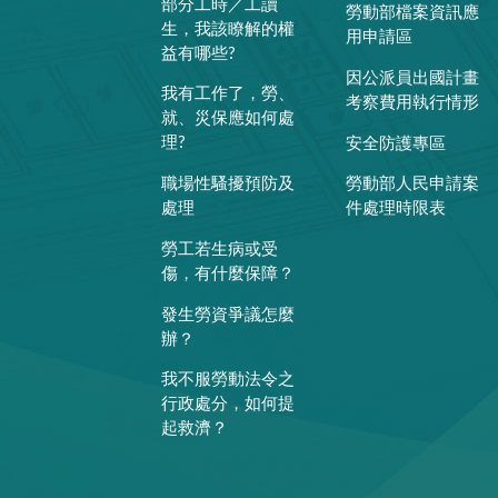
部分工時／工讀
勞動部檔案資訊應
生，我該瞭解的權
用申請區
益有哪些?
因公派員出國計畫
我有工作了，勞、
考察費用執行情形
就、災保應如何處
理?
安全防護專區
職場性騷擾預防及
勞動部人民申請案
處理
件處理時限表
勞工若生病或受
傷，有什麼保障？
發生勞資爭議怎麼
辦？
我不服勞動法令之
行政處分，如何提
起救濟？