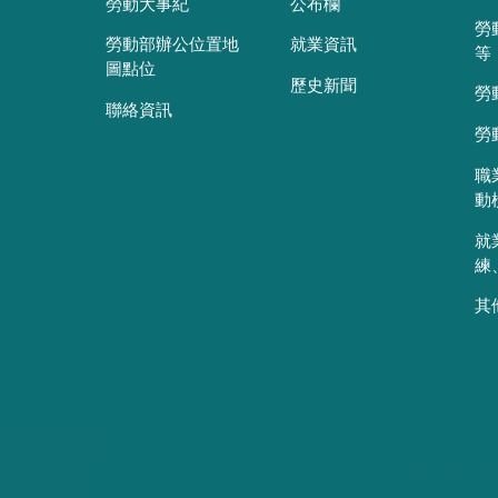
勞動大事紀
公布欄
勞
勞動部辦公位置地
就業資訊
等
圖點位
歷史新聞
勞
聯絡資訊
勞
職
動
就
練
其