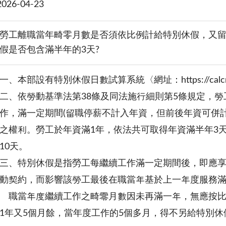
26-04-23
勞工離職當年畸零月數是否須依比例計給特別休假，又留
假是否包含滿半年的3天?
一、本部設有特別休假日數試算系統〈網址：https://calcr2.m
二、依勞動基準法第38條及同法施行細則第5條規定，
作，滿一定期間(留職停薪不計入年資，但前後年資可併
之權利。勞工於年資滿1年，依法共可取得年資滿半年3
10天。
三、特別休假是指勞工每繼續工作滿一定期間後，即應
動契約，而影響該勞工最後在職當年基於上一年度服務
離職當年度繼續工作之畸零月數因未再滿一年，無應按
1年又5個月餘，當年度工作的5個多月，得不另給特別休