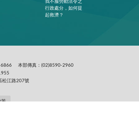
我不服勞動法令之
行政處分，如何提
起救濟？
6866
本部傳真：(02)8590-2960
955
區松江路207號
政策
提供更為穩定的瀏覽品質與使用體驗，建議更新瀏覽器至以下版本：IE10(含)以