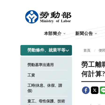
:::
本部簡介
新聞公告
:::
勞動條件、就業平等
首頁
便
勞工離
勞動基準法適用
何計算
工資
工時(休息、休假、請
假)
童工、母性保護、技術