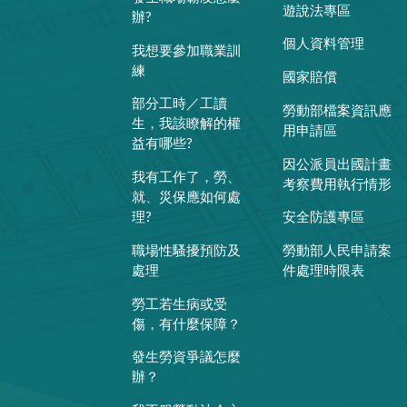
遊說法專區
辦?
個人資料管理
我想要參加職業訓
練
國家賠償
部分工時／工讀
勞動部檔案資訊應
生，我該瞭解的權
用申請區
益有哪些?
因公派員出國計畫
我有工作了，勞、
考察費用執行情形
就、災保應如何處
理?
安全防護專區
職場性騷擾預防及
勞動部人民申請案
處理
件處理時限表
勞工若生病或受
傷，有什麼保障？
發生勞資爭議怎麼
辦？