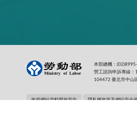
本部總機：(02)8995-
:::
勞工諮詢申訴專線：1
104472 臺北市中山
政府網站資料開放宣告
隱私權政策及網站安全
本部網址：https://www.mol.gov.tw/ 為
Firefox 最佳解析度1024*768
更新日期:
115-08-07
累計瀏覽人次: