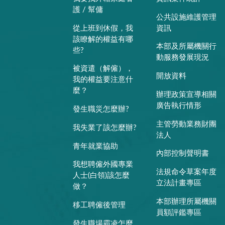
護 / 幫傭
公共設施維護管理
從上班到休假，我
資訊
該瞭解的權益有哪
本部及所屬機關行
些?
動服務發展現況
被資遣（解僱），
開放資料
我的權益要注意什
麼？
辦理政策宣導相關
廣告執行情形
發生職災怎麼辦?
主管勞動業務財團
我失業了該怎麼辦?
法人
青年就業協助
內部控制聲明書
我想聘僱外國專業
法規命令草案年度
人士(白領)該怎麼
立法計畫專區
做？
本部辦理所屬機關
移工聘僱後管理
員額評鑑專區
發生職場霸凌怎麼