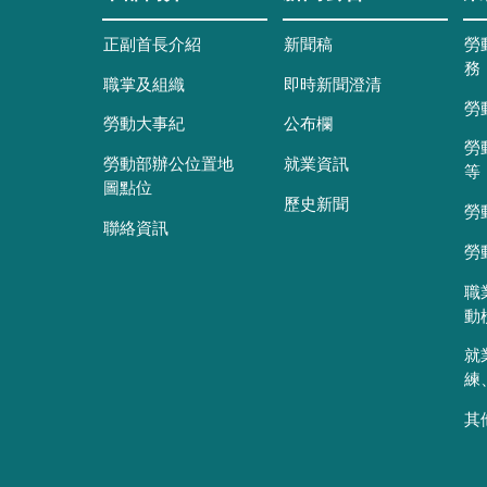
正副首長介紹
新聞稿
勞
務
職掌及組織
即時新聞澄清
勞
勞動大事紀
公布欄
勞
勞動部辦公位置地
就業資訊
等
圖點位
歷史新聞
勞
聯絡資訊
勞
職
動
就
練
其