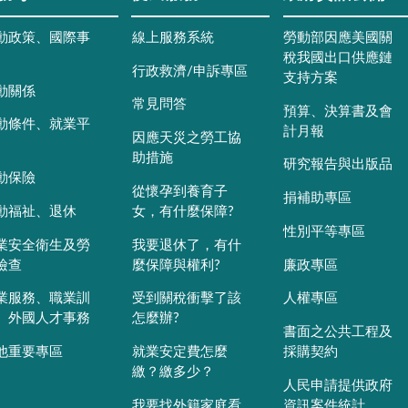
動政策、國際事
線上服務系統
勞動部因應美國關
稅我國出口供應鏈
行政救濟/申訴專區
支持方案
動關係
常見問答
預算、決算書及會
動條件、就業平
計月報
因應天災之勞工協
助措施
研究報告與出版品
動保險
從懷孕到養育子
捐補助專區
動福祉、退休
女，有什麼保障?
性別平等專區
業安全衛生及勞
我要退休了，有什
檢查
麼保障與權利?
廉政專區
業服務、職業訓
受到關稅衝擊了該
人權專區
、外國人才事務
怎麼辦?
書面之公共工程及
他重要專區
就業安定費怎麼
採購契約
繳？繳多少？
人民申請提供政府
我要找外籍家庭看
資訊案件統計