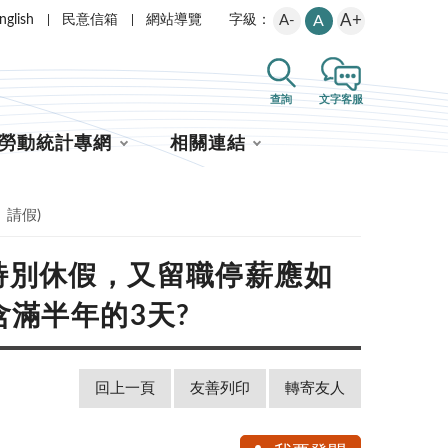
A+
nglish
民意信箱
網站導覽
A-
A
字級：
查詢
文字客服
勞動統計專網
相關連結
、請假)
特別休假，又留職停薪應如
滿半年的3天?
回上一頁
友善列印
轉寄友人