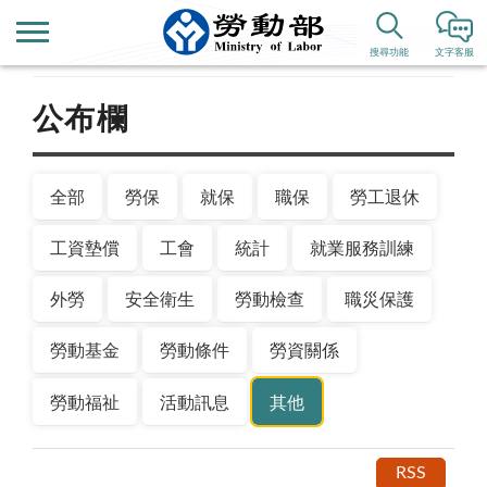
首頁
新聞公告
搜尋功能
文字客服
公布欄
全部
勞保
就保
職保
勞工退休
工資墊償
工會
統計
就業服務訓練
外勞
安全衛生
勞動檢查
職災保護
勞動基金
勞動條件
勞資關係
勞動福祉
活動訊息
其他
RSS