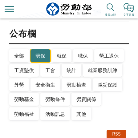
首頁
新聞公告
搜尋功能
文字客服
公布欄
全部
勞保
就保
職保
勞工退休
工資墊償
工會
統計
就業服務訓練
外勞
安全衛生
勞動檢查
職災保護
勞動基金
勞動條件
勞資關係
勞動福祉
活動訊息
其他
RSS