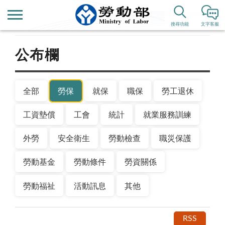
首頁
新聞公告
搜尋功能
文字客服
公布欄
全部
勞保
就保
職保
勞工退休
工資墊償
工會
統計
就業服務訓練
外勞
安全衛生
勞動檢查
職災保護
勞動基金
勞動條件
勞資關係
勞動福祉
活動訊息
其他
RSS