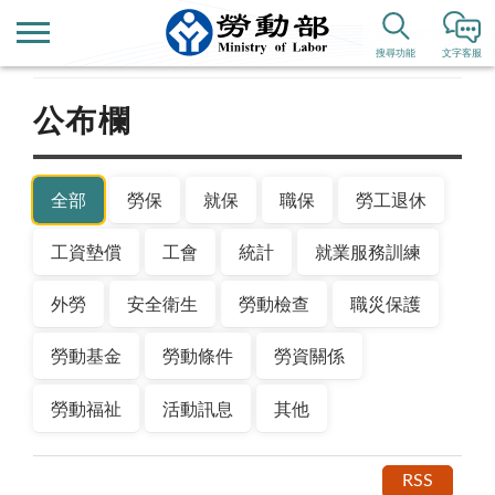
首頁
新聞公告
搜尋功能
文字客服
公布欄
全部
勞保
就保
職保
勞工退休
工資墊償
工會
統計
就業服務訓練
外勞
安全衛生
勞動檢查
職災保護
勞動基金
勞動條件
勞資關係
勞動福祉
活動訊息
其他
RSS