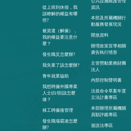
公共設施維護管理
從上班到休假，我
資訊
該瞭解的權益有哪
本部及所屬機關行
些?
動服務發展現況
被資遣（解僱），
開放資料
我的權益要注意什
麼？
辦理政策宣導相關
廣告執行情形
發生職災怎麼辦?
主管勞動業務財團
我失業了該怎麼辦?
法人
青年就業協助
內部控制聲明書
我想聘僱外國專業
法規命令草案年度
人士(白領)該怎麼
立法計畫專區
做？
本部辦理所屬機關
移工聘僱後管理
員額評鑑專區
發生職場霸凌怎麼
遊說法專區
辦?