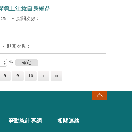
醒勞工注意自身權益
-25
點閱次數：
點閱次數：
筆
8
9
10
勞動統計專網
相關連結