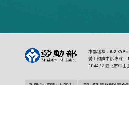
本部總機：(02)8995-
:::
勞工諮詢申訴專線：1
104472 臺北市中山
政府網站資料開放宣告
隱私權政策及網站安全
本部網址：https://www.mol.gov.tw/ 為
Firefox 最佳解析度1024*768
更新日期:
115-08-06
累計瀏覽人次: