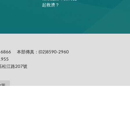
起救濟？
6866
本部傳真：(02)8590-2960
955
區松江路207號
政策
提供更為穩定的瀏覽品質與使用體驗，建議更新瀏覽器至以下版本：IE10(含)以