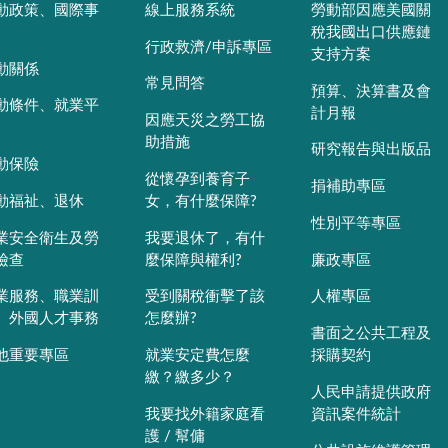
動政策、國際事
線上服務系統
勞動部因應美國關
稅我國出口供應鏈
行政救濟/申訴專區
支持方案
動關係
常見問答
預算、決算書及會
動條件、就業平
計月報
因應天災之勞工協
助措施
研究報告與出版品
動保險
從懷孕到養育子
捐補助專區
動福祉、退休
女，有什麼保障?
性別平等專區
業安全衛生及勞
我要退休了，有什
檢查
麼保障與權利?
廉政專區
業服務、職業訓
受到關稅衝擊了該
人權專區
、外國人才事務
怎麼辦?
書面之公共工程及
他重要專區
就業安定費怎麼
採購契約
繳？繳多少？
人民申請提供政府
我要找外籍家庭看
資訊案件統計
護 / 幫傭