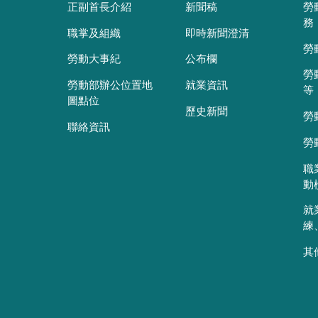
正副首長介紹
新聞稿
勞
務
職掌及組織
即時新聞澄清
勞
勞動大事紀
公布欄
勞
勞動部辦公位置地
就業資訊
等
圖點位
歷史新聞
勞
聯絡資訊
勞
職
動
就
練
其