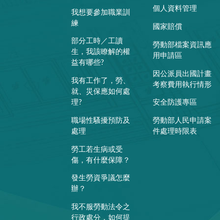
個人資料管理
我想要參加職業訓
練
國家賠償
部分工時／工讀
勞動部檔案資訊應
生，我該瞭解的權
用申請區
益有哪些?
因公派員出國計畫
我有工作了，勞、
考察費用執行情形
就、災保應如何處
理?
安全防護專區
職場性騷擾預防及
勞動部人民申請案
處理
件處理時限表
勞工若生病或受
傷，有什麼保障？
發生勞資爭議怎麼
辦？
我不服勞動法令之
行政處分，如何提