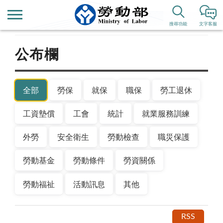
首頁
新聞公告
搜尋功能
文字客服
公布欄
全部
勞保
就保
職保
勞工退休
工資墊償
工會
統計
就業服務訓練
外勞
安全衛生
勞動檢查
職災保護
勞動基金
勞動條件
勞資關係
勞動福祉
活動訊息
其他
RSS