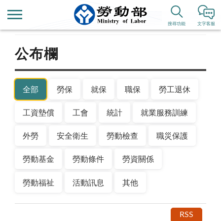
首頁
新聞公告
搜尋功能
文字客服
公布欄
全部
勞保
就保
職保
勞工退休
工資墊償
工會
統計
就業服務訓練
外勞
安全衛生
勞動檢查
職災保護
勞動基金
勞動條件
勞資關係
勞動福祉
活動訊息
其他
RSS