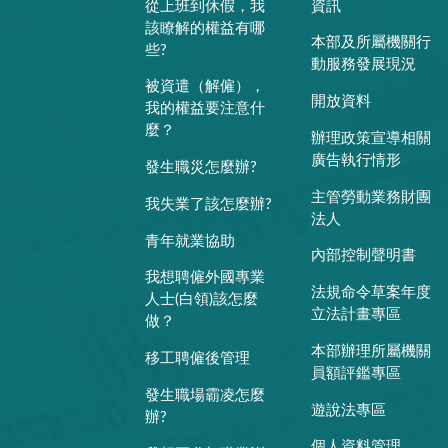
從上班到休假，我
資訊
該瞭解的權益有哪
本部及所屬機關行
些?
動服務發展現況
被資遣（解僱），
開放資料
我的權益要注意什
麼？
辦理政策宣導相關
廣告執行情形
發生職災怎麼辦?
主管勞動業務財團
我失業了該怎麼辦?
法人
青年就業協助
內部控制聲明書
我想聘僱外國專業
法規命令草案年度
人士(白領)該怎麼
立法計畫專區
做？
本部辦理所屬機關
移工聘僱後管理
員額評鑑專區
發生職場霸凌怎麼
遊說法專區
辦?
個人資料管理