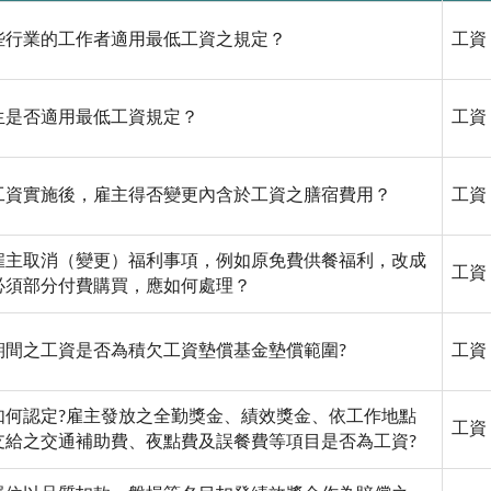
些行業的工作者適用最低工資之規定？
工資
生是否適用最低工資規定？
工資
工資實施後，雇主得否變更內含於工資之膳宿費用？
工資
雇主取消（變更）福利事項，例如原免費供餐福利，改成
工資
必須部分付費購買，應如何處理？
期間之工資是否為積欠工資墊償基金墊償範圍?
工資
如何認定?雇主發放之全勤獎金、績效獎金、依工作地點
工資
支給之交通補助費、夜點費及誤餐費等項目是否為工資?