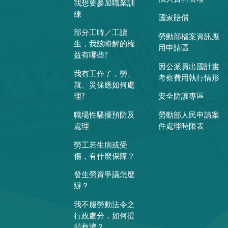
我想要參加職業訓
練
國家賠償
部分工時／工讀
勞動部檔案資訊應
生，我該瞭解的權
用申請區
益有哪些?
因公派員出國計畫
我有工作了，勞、
考察費用執行情形
就、災保應如何處
理?
安全防護專區
職場性騷擾預防及
勞動部人民申請案
處理
件處理時限表
勞工若生病或受
傷，有什麼保障？
發生勞資爭議怎麼
辦？
我不服勞動法令之
行政處分，如何提
起救濟？