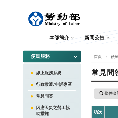
:::
本部簡介
新聞公告
:::
便民服務
首頁
便
常見問
線上服務系統
行政救濟/申訴專區
條件查
常見問答
因應天災之勞工協
項次
助措施