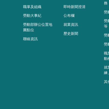
務
職掌及組織
即時新聞澄清
勞
勞動大事紀
公布欄
勞
勞動部辦公位置地
就業資訊
等
圖點位
歷史新聞
勞
聯絡資訊
勞
職
動
就
練
其