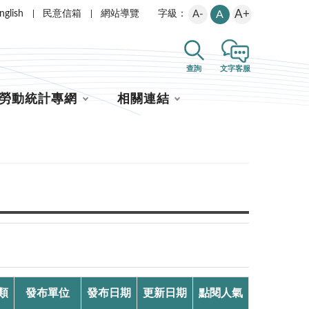
A+
nglish
民意信箱
網站導覽
A-
A
字級：
查詢
文字客服
勞動統計專網
相關連結
類
發布單位
發布日期
更新日期
點閱人氣