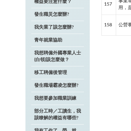
事業
權益要注意什麼？
157
用，
發生職災怎麼辦?
158
公營
我失業了該怎麼辦?
青年就業協助
我想聘僱外國專業人士
(白領)該怎麼做？
移工聘僱後管理
發生職場霸凌怎麼辦?
我想要參加職業訓練
部分工時／工讀生，我
該瞭解的權益有哪些?
我有工作了，勞、就、