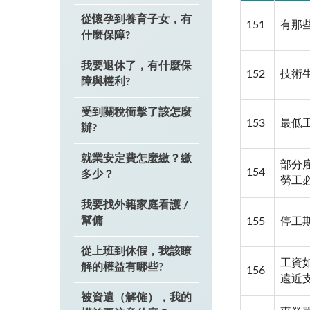
從懷孕到養育子女，有
151
有那
什麼保障?
我要退休了，有什麼保
152
技術
障與權利?
受到關稅衝擊了該怎麼
153
最低
辦?
就業安定費怎麼繳？繳
部分
154
多少？
勞工
我要找外籍家庭看護 /
幫傭
155
停工
從上班到休假，我該瞭
工資
解的權益有哪些?
156
遠近
被資遣（解僱），我的