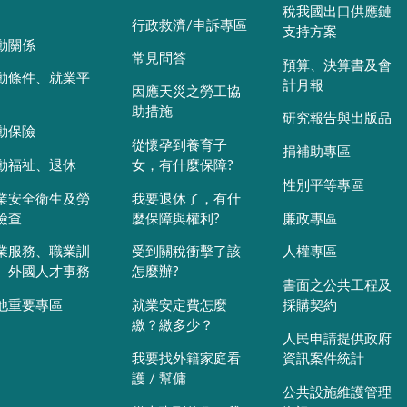
稅我國出口供應鏈
行政救濟/申訴專區
支持方案
動關係
常見問答
預算、決算書及會
動條件、就業平
計月報
因應天災之勞工協
助措施
研究報告與出版品
動保險
從懷孕到養育子
捐補助專區
動福祉、退休
女，有什麼保障?
性別平等專區
業安全衛生及勞
我要退休了，有什
檢查
麼保障與權利?
廉政專區
業服務、職業訓
受到關稅衝擊了該
人權專區
、外國人才事務
怎麼辦?
書面之公共工程及
他重要專區
就業安定費怎麼
採購契約
繳？繳多少？
人民申請提供政府
我要找外籍家庭看
資訊案件統計
護 / 幫傭
公共設施維護管理